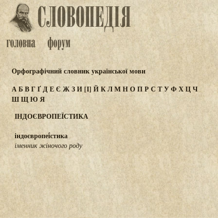
Орфографічний словник української мови
А
Б
В
Г
Ґ
Д
Е
Є
Ж
З
И
[І]
Й
К
Л
М
Н
О
П
Р
С
Т
У
Ф
Х
Ц
Ч
Ш
Щ
Ю
Я
ІНДОЄВРОПЕЇСТИКА
індоєвропеї́стика
іменник жіночого роду