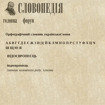
Орфографічний словник української мови
А
Б
В
Г
Ґ
Д
Е
Є
Ж
З
И
[І]
Й
К
Л
М
Н
О
П
Р
С
Т
У
Ф
Х
Ц
Ч
Ш
Щ
Ю
Я
ІНДОЄВРОПЕЄЦЬ
індоєвропе́єць
іменник чоловічого роду, істота