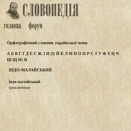
Орфографічний словник української мови
А
Б
В
Г
Ґ
Д
Е
Є
Ж
З
И
[І]
Й
К
Л
М
Н
О
П
Р
С
Т
У
Ф
Х
Ц
Ч
Ш
Щ
Ю
Я
ІНДО-МАЛАЙСЬКИЙ
і́ндо-мала́йський
прикметник