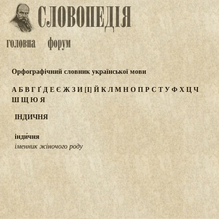
Орфографічний словник української мови
А
Б
В
Г
Ґ
Д
Е
Є
Ж
З
И
[І]
Й
К
Л
М
Н
О
П
Р
С
Т
У
Ф
Х
Ц
Ч
Ш
Щ
Ю
Я
ІНДИЧНЯ
інди́чня
іменник жіночого роду