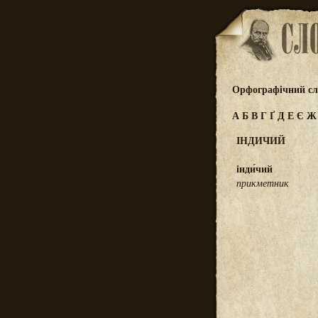
Орфографічний сл
А
Б
В
Г
Ґ
Д
Е
Є
ІНДИЧИЙ
інди́чий
прикметник