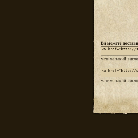
Ви можете постави
матиме такий вигл
матиме такий вигл