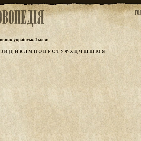
овник української мови
Ж
З
И
[І]
Й
К
Л
М
Н
О
П
Р
С
Т
У
Ф
Х
Ц
Ч
Ш
Щ
Ю
Я