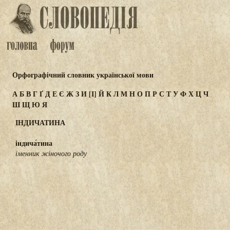
Орфографічний словник української мови
А
Б
В
Г
Ґ
Д
Е
Є
Ж
З
И
[І]
Й
К
Л
М
Н
О
П
Р
С
Т
У
Ф
Х
Ц
Ч
Ш
Щ
Ю
Я
ІНДИЧАТИНА
індича́тина
іменник жіночого роду