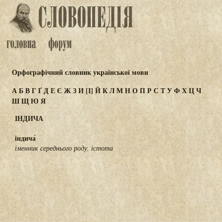
Орфографічний словник української мови
А
Б
В
Г
Ґ
Д
Е
Є
Ж
З
И
[І]
Й
К
Л
М
Н
О
П
Р
С
Т
У
Ф
Х
Ц
Ч
Ш
Щ
Ю
Я
ІНДИЧА
індича́
іменник середнього роду, істота