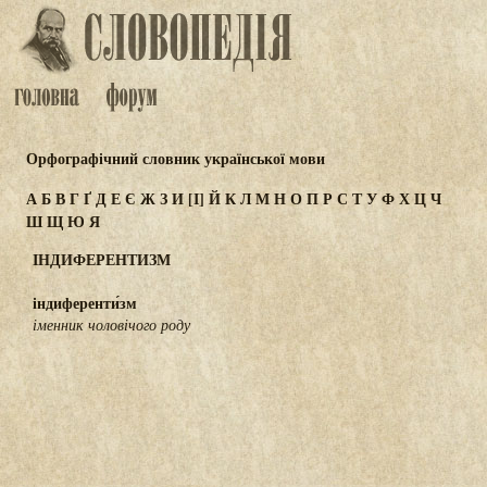
Орфографічний словник української мови
А
Б
В
Г
Ґ
Д
Е
Є
Ж
З
И
[І]
Й
К
Л
М
Н
О
П
Р
С
Т
У
Ф
Х
Ц
Ч
Ш
Щ
Ю
Я
ІНДИФЕРЕНТИЗМ
індиференти́зм
іменник чоловічого роду