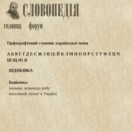
Орфографічний словник української мови
А
Б
В
Г
Ґ
Д
Е
Є
Ж
З
И
[І]
Й
К
Л
М
Н
О
П
Р
С
Т
У
Ф
Х
Ц
Ч
Ш
Щ
Ю
Я
ІНДИКІВКА
Інди́ківка
іменник жіночого роду
населений пункт в Україні