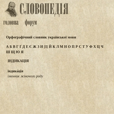
Орфографічний словник української мови
А
Б
В
Г
Ґ
Д
Е
Є
Ж
З
И
[І]
Й
К
Л
М
Н
О
П
Р
С
Т
У
Ф
Х
Ц
Ч
Ш
Щ
Ю
Я
ІНДИКАЦІЯ
індика́ція
іменник жіночого роду