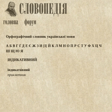
Орфографічний словник української мови
А
Б
В
Г
Ґ
Д
Е
Є
Ж
З
И
[І]
Й
К
Л
М
Н
О
П
Р
С
Т
У
Ф
Х
Ц
Ч
Ш
Щ
Ю
Я
ІНДИКАТИВНИЙ
індикати́вний
прикметник