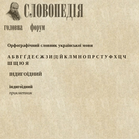
Орфографічний словник української мови
А
Б
В
Г
Ґ
Д
Е
Є
Ж
З
И
[І]
Й
К
Л
М
Н
О
П
Р
С
Т
У
Ф
Х
Ц
Ч
Ш
Щ
Ю
Я
ІНДИГОЇДНИЙ
індиго́їдний
прикметник