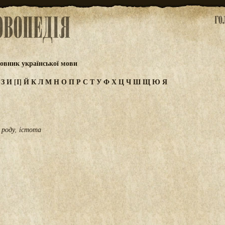
овник української мови
Ж
З
И
[І]
Й
К
Л
М
Н
О
П
Р
С
Т
У
Ф
Х
Ц
Ч
Ш
Щ
Ю
Я
 роду, істота