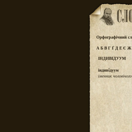
Орфографічний сл
А
Б
В
Г
Ґ
Д
Е
Є
ІНДИВІДУУМ
індиві́дуум
іменник чоловічого