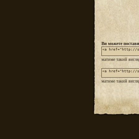
Ви можете постави
матиме такий вигл
матиме такий вигл