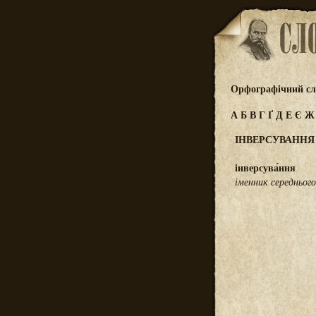
Орфографічний сл
А
Б
В
Г
Ґ
Д
Е
Є
ІНВЕРСУВАННЯ
інверсува́ння
іменник середнього