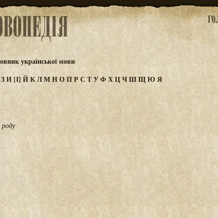
овник української мови
Ж
З
И
[І]
Й
К
Л
М
Н
О
П
Р
С
Т
У
Ф
Х
Ц
Ч
Ш
Щ
Ю
Я
 роду