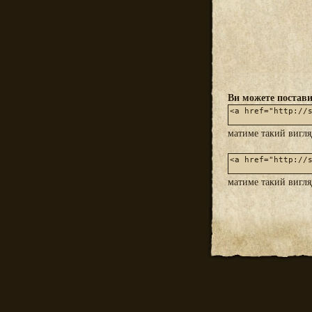
Ви можете постави
матиме такий вигл
матиме такий вигл