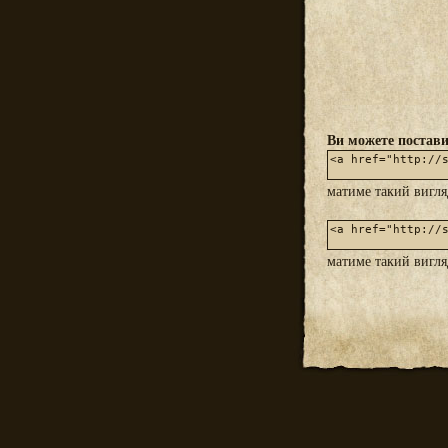
Ви можете постави
матиме такий вигл
матиме такий вигл