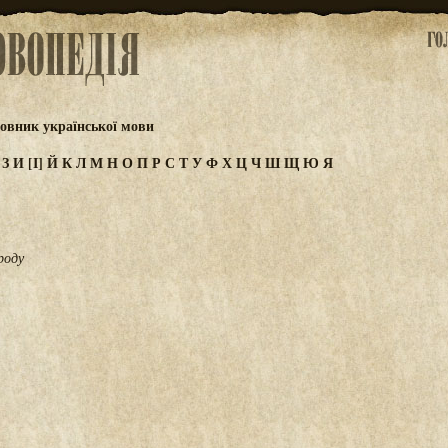
овник української мови
Ж
З
И
[І]
Й
К
Л
М
Н
О
П
Р
С
Т
У
Ф
Х
Ц
Ч
Ш
Щ
Ю
Я
роду