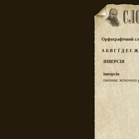
Орфографічний сл
А
Б
В
Г
Ґ
Д
Е
Є
ІНВЕРСІЯ
інве́рсія
іменник жіночого 