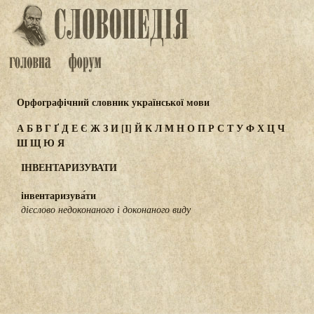
Орфографічний словник української мови
А
Б
В
Г
Ґ
Д
Е
Є
Ж
З
И
[І]
Й
К
Л
М
Н
О
П
Р
С
Т
У
Ф
Х
Ц
Ч
Ш
Щ
Ю
Я
ІНВЕНТАРИЗУВАТИ
інвентаризува́ти
дієслово недоконаного і доконаного виду