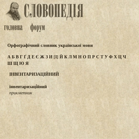
Орфографічний словник української мови
А
Б
В
Г
Ґ
Д
Е
Є
Ж
З
И
[І]
Й
К
Л
М
Н
О
П
Р
С
Т
У
Ф
Х
Ц
Ч
Ш
Щ
Ю
Я
ІНВЕНТАРИЗАЦІЙНИЙ
інвентаризаці́йний
прикметник