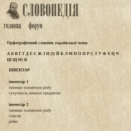
Орфографічний словник української мови
А
Б
В
Г
Ґ
Д
Е
Є
Ж
З
И
[І]
Й
К
Л
М
Н
О
П
Р
С
Т
У
Ф
Х
Ц
Ч
Ш
Щ
Ю
Я
ІНВЕНТАР
інвента́р 1
іменник чоловічого роду
сукупність певних предметів
інвента́р 2
іменник чоловічого роду
список
рідко