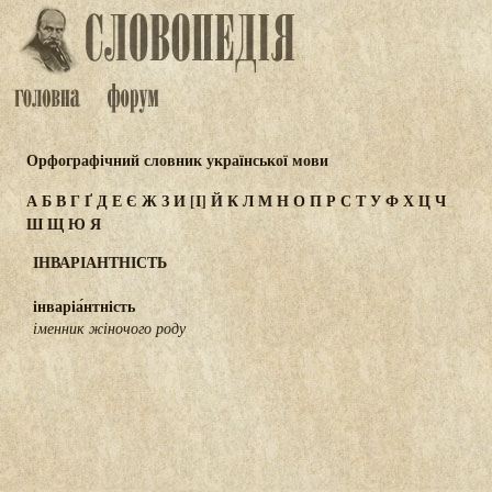
Орфографічний словник української мови
А
Б
В
Г
Ґ
Д
Е
Є
Ж
З
И
[І]
Й
К
Л
М
Н
О
П
Р
С
Т
У
Ф
Х
Ц
Ч
Ш
Щ
Ю
Я
ІНВАРІАНТНІСТЬ
інваріа́нтність
іменник жіночого роду