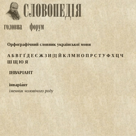
Орфографічний словник української мови
А
Б
В
Г
Ґ
Д
Е
Є
Ж
З
И
[І]
Й
К
Л
М
Н
О
П
Р
С
Т
У
Ф
Х
Ц
Ч
Ш
Щ
Ю
Я
ІНВАРІАНТ
інваріа́нт
іменник чоловічого роду