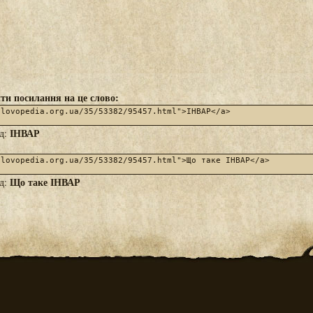
ти посилання на це слово:
ІНВАР
яд:
Що таке ІНВАР
яд: