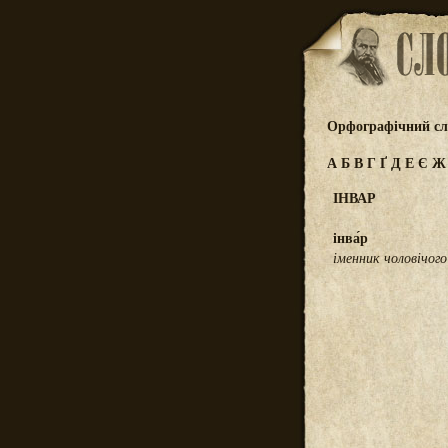
Орфографічний сл
А
Б
В
Г
Ґ
Д
Е
Є
ІНВАР
інва́р
іменник чоловічого