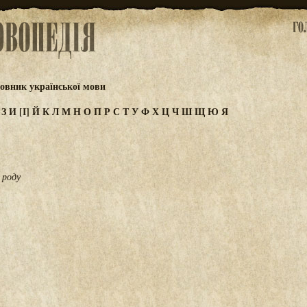
овник української мови
Ж
З
И
[І]
Й
К
Л
М
Н
О
П
Р
С
Т
У
Ф
Х
Ц
Ч
Ш
Щ
Ю
Я
 роду