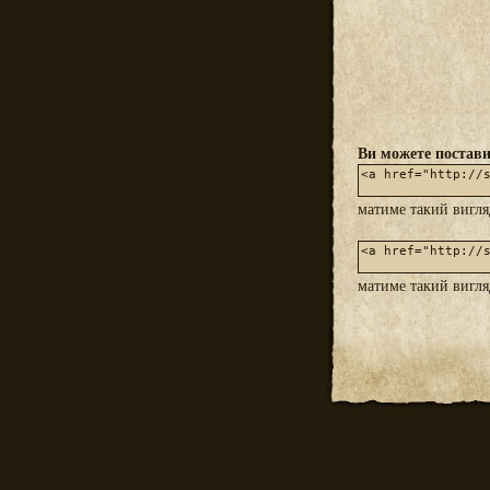
Ви можете постави
матиме такий вигл
матиме такий вигл