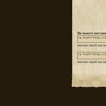
Ви можете постави
матиме такий вигл
матиме такий вигл