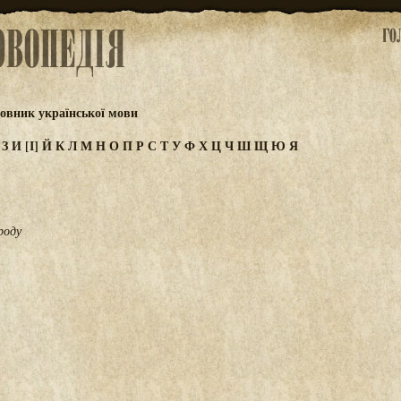
овник української мови
Ж
З
И
[І]
Й
К
Л
М
Н
О
П
Р
С
Т
У
Ф
Х
Ц
Ч
Ш
Щ
Ю
Я
роду