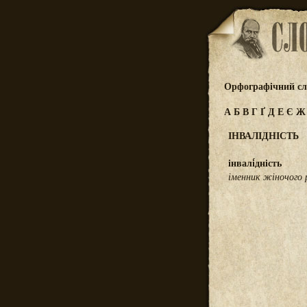
Орфографічний сл
А
Б
В
Г
Ґ
Д
Е
Є
ІНВАЛІДНІСТЬ
інвалі́дність
іменник жіночого 