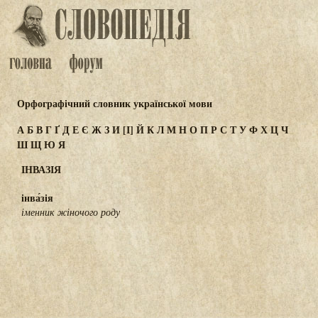
Орфографічний словник української мови
А
Б
В
Г
Ґ
Д
Е
Є
Ж
З
И
[І]
Й
К
Л
М
Н
О
П
Р
С
Т
У
Ф
Х
Ц
Ч
Ш
Щ
Ю
Я
ІНВАЗІЯ
інва́зія
іменник жіночого роду