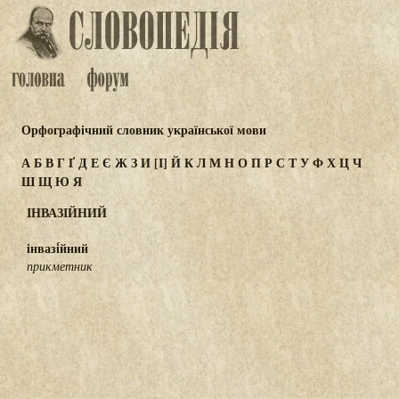
Орфографічний словник української мови
А
Б
В
Г
Ґ
Д
Е
Є
Ж
З
И
[І]
Й
К
Л
М
Н
О
П
Р
С
Т
У
Ф
Х
Ц
Ч
Ш
Щ
Ю
Я
ІНВАЗІЙНИЙ
інвазі́йний
прикметник