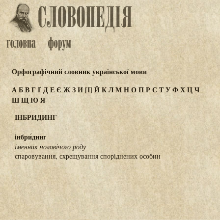
Орфографічний словник української мови
А
Б
В
Г
Ґ
Д
Е
Є
Ж
З
И
[І]
Й
К
Л
М
Н
О
П
Р
С
Т
У
Ф
Х
Ц
Ч
Ш
Щ
Ю
Я
ІНБРИДИНГ
інбри́динг
іменник чоловічого роду
спаровування, схрещування споріднених особин