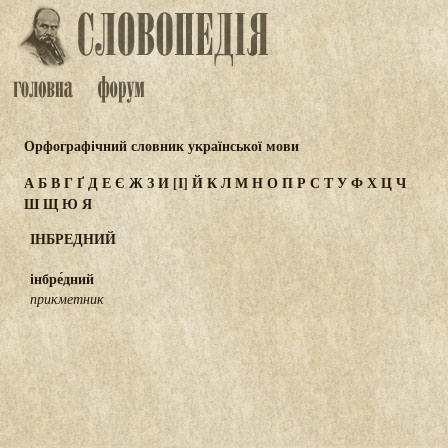
Орфографічний словник української мови
А
Б
В
Г
Ґ
Д
Е
Є
Ж
З
И
[І]
Й
К
Л
М
Н
О
П
Р
С
Т
У
Ф
Х
Ц
Ч
Ш
Щ
Ю
Я
ІНБРЕДНИЙ
інбре́дний
прикметник