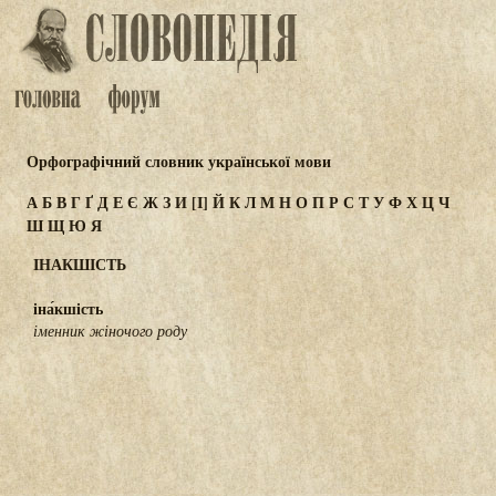
Орфографічний словник української мови
А
Б
В
Г
Ґ
Д
Е
Є
Ж
З
И
[І]
Й
К
Л
М
Н
О
П
Р
С
Т
У
Ф
Х
Ц
Ч
Ш
Щ
Ю
Я
ІНАКШІСТЬ
іна́кшість
іменник жіночого роду