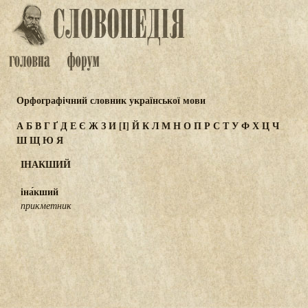
Орфографічний словник української мови
А
Б
В
Г
Ґ
Д
Е
Є
Ж
З
И
[І]
Й
К
Л
М
Н
О
П
Р
С
Т
У
Ф
Х
Ц
Ч
Ш
Щ
Ю
Я
ІНАКШИЙ
іна́кший
прикметник