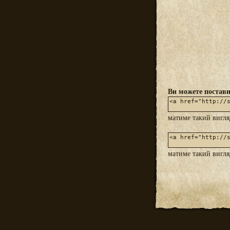
Ви можете постави
матиме такий вигл
матиме такий вигл