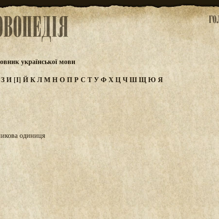
овник української мови
Ж
З
И
[І]
Й
К
Л
М
Н
О
П
Р
С
Т
У
Ф
Х
Ц
Ч
Ш
Щ
Ю
Я
никова одиниця