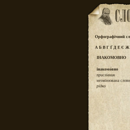
Орфографічний сл
А
Б
В
Г
Ґ
Д
Е
Є
ІНАКОМОВНО
інакомо́вно
прислівник
незмінювана слов
рідко