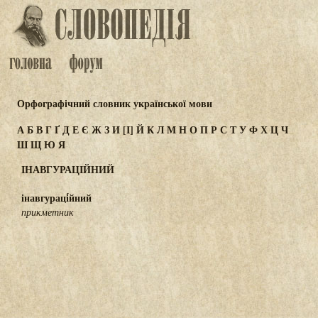
Орфографічний словник української мови
А
Б
В
Г
Ґ
Д
Е
Є
Ж
З
И
[І]
Й
К
Л
М
Н
О
П
Р
С
Т
У
Ф
Х
Ц
Ч
Ш
Щ
Ю
Я
ІНАВГУРАЦІЙНИЙ
інавгураці́йний
прикметник