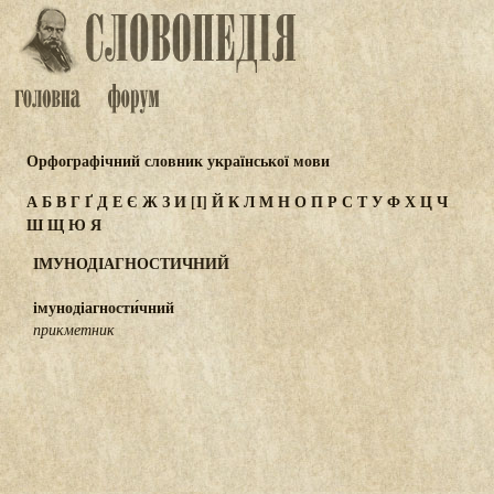
Орфографічний словник української мови
А
Б
В
Г
Ґ
Д
Е
Є
Ж
З
И
[І]
Й
К
Л
М
Н
О
П
Р
С
Т
У
Ф
Х
Ц
Ч
Ш
Щ
Ю
Я
ІМУНОДІАГНОСТИЧНИЙ
імунодіагности́чний
прикметник