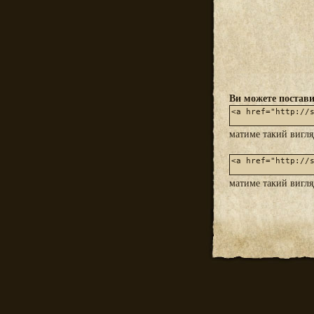
Ви можете постави
матиме такий вигл
матиме такий вигл