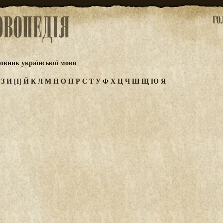
овник української мови
Ж
З
И
[І]
Й
К
Л
М
Н
О
П
Р
С
Т
У
Ф
Х
Ц
Ч
Ш
Щ
Ю
Я