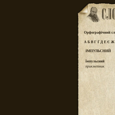
Орфографічний сл
А
Б
В
Г
Ґ
Д
Е
Є
ІМПУЛЬСНИЙ
і́мпульсний
прикметник