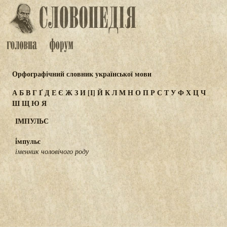
Орфографічний словник української мови
А
Б
В
Г
Ґ
Д
Е
Є
Ж
З
И
[І]
Й
К
Л
М
Н
О
П
Р
С
Т
У
Ф
Х
Ц
Ч
Ш
Щ
Ю
Я
ІМПУЛЬС
і́мпульс
іменник чоловічого роду