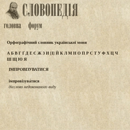
Орфографічний словник української мови
А
Б
В
Г
Ґ
Д
Е
Є
Ж
З
И
[І]
Й
К
Л
М
Н
О
П
Р
С
Т
У
Ф
Х
Ц
Ч
Ш
Щ
Ю
Я
ІМПРОВІЗУВАТИСЯ
імпровізува́тися
дієслово недоконаного виду