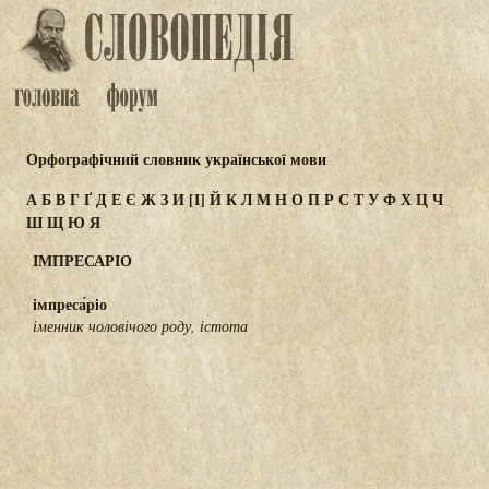
Орфографічний словник української мови
А
Б
В
Г
Ґ
Д
Е
Є
Ж
З
И
[І]
Й
К
Л
М
Н
О
П
Р
С
Т
У
Ф
Х
Ц
Ч
Ш
Щ
Ю
Я
ІМПРЕСАРІО
імпреса́ріо
іменник чоловічого роду, істота