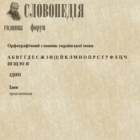
Орфографічний словник української мови
А
Б
В
Г
Ґ
Д
Е
Є
Ж
З
И
[І]
Й
К
Л
М
Н
О
П
Р
С
Т
У
Ф
Х
Ц
Ч
Ш
Щ
Ю
Я
ІДИН
І́дин
прикметник