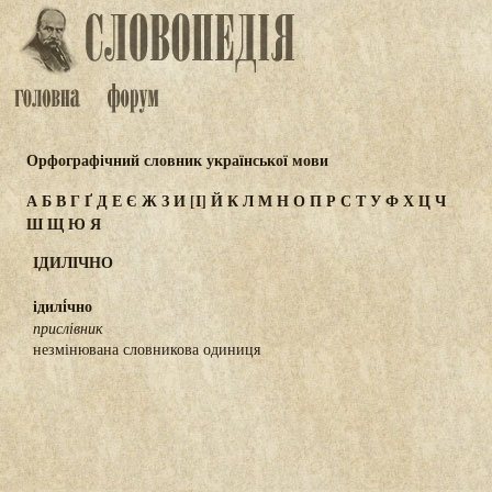
Орфографічний словник української мови
А
Б
В
Г
Ґ
Д
Е
Є
Ж
З
И
[І]
Й
К
Л
М
Н
О
П
Р
С
Т
У
Ф
Х
Ц
Ч
Ш
Щ
Ю
Я
ІДИЛІЧНО
ідилі́чно
прислівник
незмінювана словникова одиниця