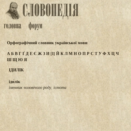
Орфографічний словник української мови
А
Б
В
Г
Ґ
Д
Е
Є
Ж
З
И
[І]
Й
К
Л
М
Н
О
П
Р
С
Т
У
Ф
Х
Ц
Ч
Ш
Щ
Ю
Я
ІДИЛІК
іди́лік
іменник чоловічого роду, істота