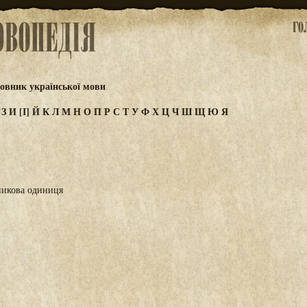
овник української мови
Ж
З
И
[І]
Й
К
Л
М
Н
О
П
Р
С
Т
У
Ф
Х
Ц
Ч
Ш
Щ
Ю
Я
никова одиниця