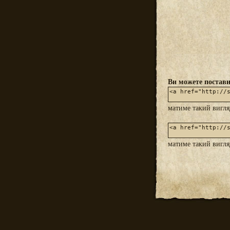
Ви можете постави
матиме такий вигл
матиме такий вигл