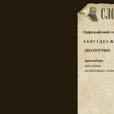
Орфографічний сл
А
Б
В
Г
Ґ
Д
Е
Є
ІДЕОЛОГІЧНО
ідеологі́чно
прислівник
незмінювана слов