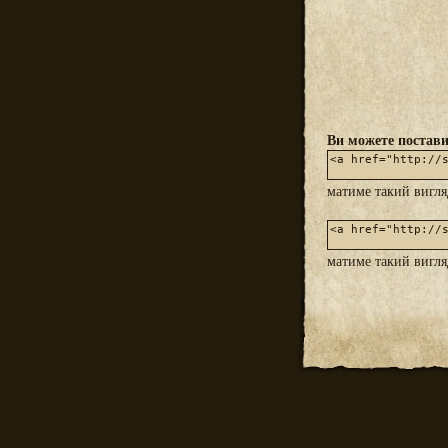
Ви можете постави
матиме такий вигл
матиме такий вигл