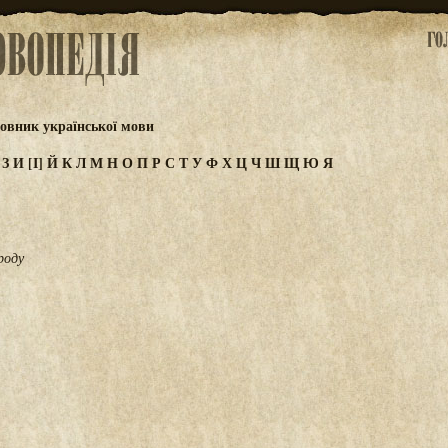
овник української мови
Ж
З
И
[І]
Й
К
Л
М
Н
О
П
Р
С
Т
У
Ф
Х
Ц
Ч
Ш
Щ
Ю
Я
роду