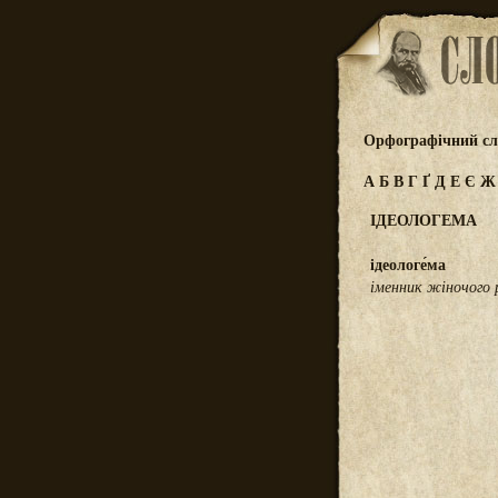
Орфографічний сл
А
Б
В
Г
Ґ
Д
Е
Є
ІДЕОЛОГЕМА
ідеологе́ма
іменник жіночого 