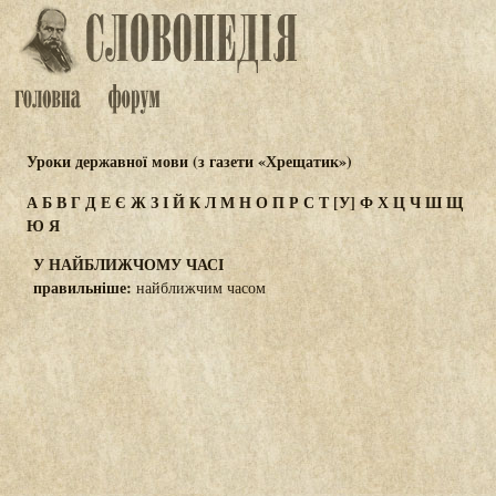
Уроки державної мови (з газети «Хрещатик»)
А
Б
В
Г
Д
Е
Є
Ж
З
І
Й
К
Л
М
Н
О
П
Р
С
Т
[У]
Ф
Х
Ц
Ч
Ш
Щ
Ю
Я
У НАЙБЛИЖЧОМУ ЧАСІ
правильніше:
найближчим часом