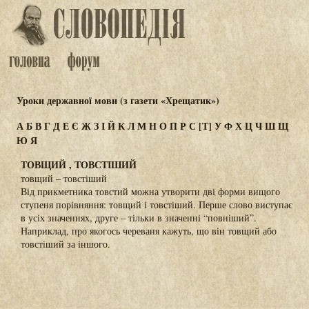
Уроки державної мови (з газети «Хрещатик»)
А
Б
В
Г
Д
Е
Є
Ж
З
І
Й
К
Л
М
Н
О
П
Р
С
[Т]
У
Ф
Х
Ц
Ч
Ш
Щ
Ю
Я
ТОВЩИЙ , ТОВСТІШИЙ
товщий – товстіший
Від прикметника товстий можна утворити дві форми вищого
ступеня порівняння: товщий і товстіший. Перше слово виступає
в усіх значеннях, друге – тільки в значенні “повніший”.
Наприклад, про якогось череваня кажуть, що він товщий або
товстіший за іншого.