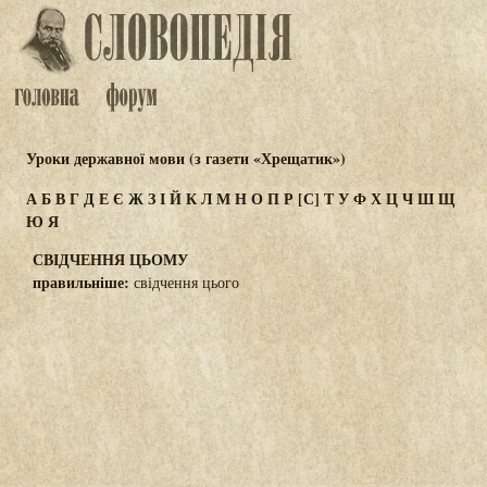
Уроки державної мови (з газети «Хрещатик»)
А
Б
В
Г
Д
Е
Є
Ж
З
І
Й
К
Л
М
Н
О
П
Р
[С]
Т
У
Ф
Х
Ц
Ч
Ш
Щ
Ю
Я
СВІДЧЕННЯ ЦЬОМУ
правильніше:
свідчення цього