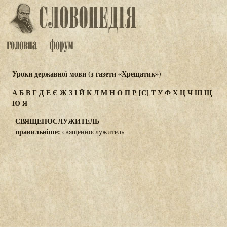
Уроки державної мови (з газети «Хрещатик»)
А
Б
В
Г
Д
Е
Є
Ж
З
І
Й
К
Л
М
Н
О
П
Р
[С]
Т
У
Ф
Х
Ц
Ч
Ш
Щ
Ю
Я
СВЯЩЕНОСЛУЖИТЕЛЬ
правильніше:
священнослужитель