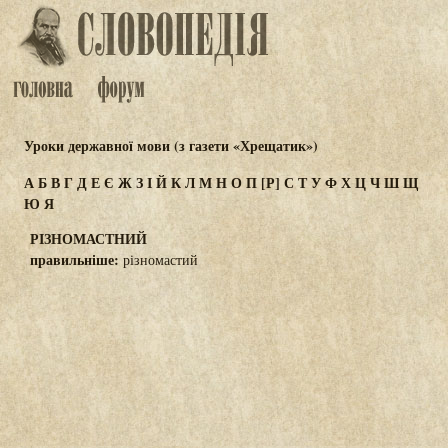
Уроки державної мови (з газети «Хрещатик»)
А
Б
В
Г
Д
Е
Є
Ж
З
І
Й
К
Л
М
Н
О
П
[Р]
С
Т
У
Ф
Х
Ц
Ч
Ш
Щ
Ю
Я
РІЗНОМАСТНИЙ
правильніше:
різномастий