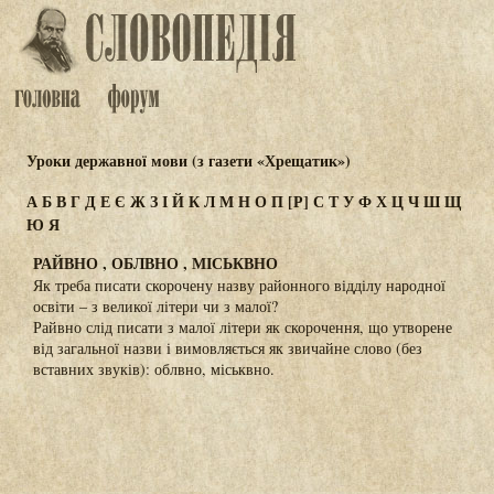
Уроки державної мови (з газети «Хрещатик»)
А
Б
В
Г
Д
Е
Є
Ж
З
І
Й
К
Л
М
Н
О
П
[Р]
С
Т
У
Ф
Х
Ц
Ч
Ш
Щ
Ю
Я
РАЙВНО , ОБЛВНО , МІСЬКВНО
Як треба писати скорочену назву районного відділу народної
освіти – з великої літери чи з малої?
Райвно слід писати з малої літери як скорочення, що утворене
від загальної назви і вимовляється як звичайне слово (без
вставних звуків): облвно, міськвно.