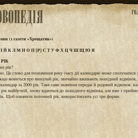
ови (з газети «Хрещатик»)
З
І
Й
К
Л
М
Н
О
П
[Р]
С
Т
У
Ф
Х
Ц
Ч
Ш
Щ
Ю
Я
 РІК
на рік?
ьно. Це слово для позначення року (часу дії календаря) може сполучатися
кщо мовиться про минулий рік, звичайно вживають знахідний відмінок,
алендар за 2000 рік. Таке саме значення передає й родовий відмінок: ка
 рік майбутній, знову вдаються до знахідного відмінка, але вже з прийм
рік. Щоб означити поточний рік, використовують усі три форми.