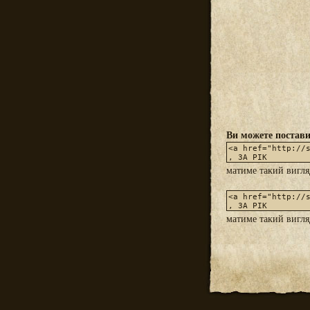
Ви можете постави
матиме такий вигл
матиме такий вигл