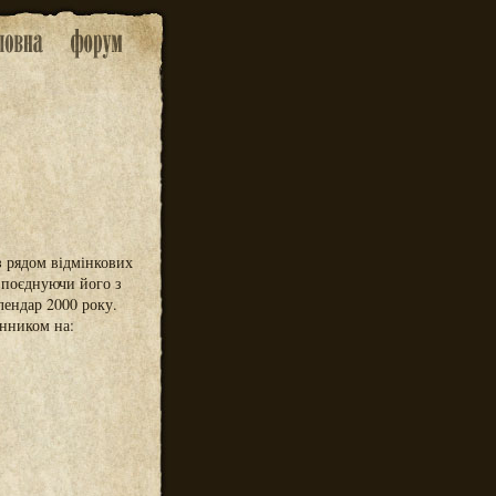
 з рядом відмінкових
 поєднуючи його з
лендар 2000 року.
енником на: