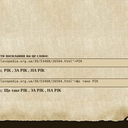
ти посилання на це слово:
РІК , ЗА РІК , НА РІК
яд:
Що таке РІК , ЗА РІК , НА РІК
яд: