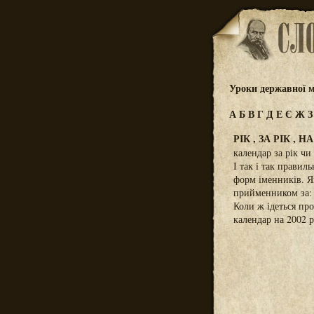
Уроки державної м
А
Б
В
Г
Д
Е
Є
Ж
РІК , ЗА РІК , НА
календар за рік чи 
І так і так правил
форм іменників. Я
прийменником за: к
Коли ж ідеться про
календар на 2002 