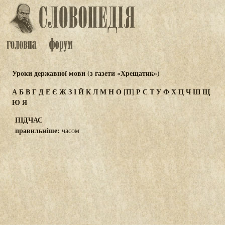
Уроки державної мови (з газети «Хрещатик»)
А
Б
В
Г
Д
Е
Є
Ж
З
І
Й
К
Л
М
Н
О
[П]
Р
С
Т
У
Ф
Х
Ц
Ч
Ш
Щ
Ю
Я
ПІДЧАС
правильніше:
часом