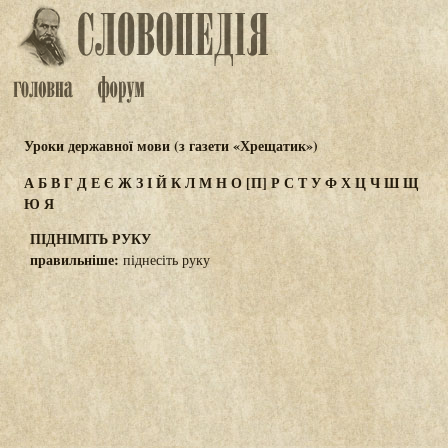
Уроки державної мови (з газети «Хрещатик»)
А
Б
В
Г
Д
Е
Є
Ж
З
І
Й
К
Л
М
Н
О
[П]
Р
С
Т
У
Ф
Х
Ц
Ч
Ш
Щ
Ю
Я
ПІДНІМІТЬ РУКУ
правильніше:
піднесіть руку