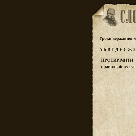
Уроки державної м
А
Б
В
Г
Д
Е
Є
Ж
ПРОТИРІЧИТИ
правильніше:
суп