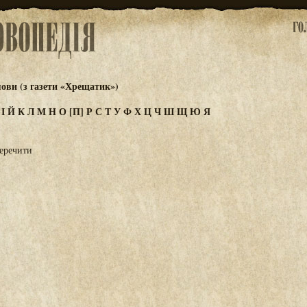
ови (з газети «Хрещатик»)
З
І
Й
К
Л
М
Н
О
[П]
Р
С
Т
У
Ф
Х
Ц
Ч
Ш
Щ
Ю
Я
еречити