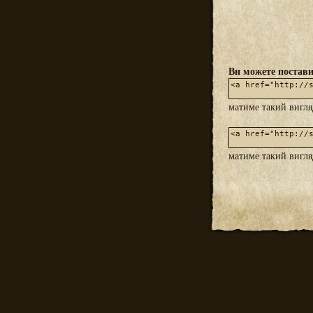
Ви можете постави
матиме такий вигл
матиме такий вигл